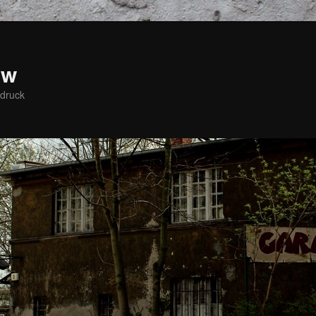
ow
bdruck