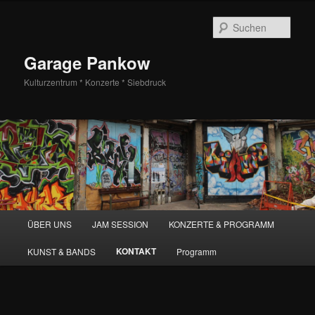
Zum
Inhalt
Such
wechseln
Garage Pankow
Kulturzentrum * Konzerte * Siebdruck
H
ÜBER UNS
JAM SESSION
KONZERTE & PROGRAMM
a
u
KONTAKT
KUNST & BANDS
Programm
p
t
m
e