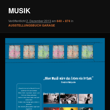
n
l
ü
d
MUSIK
e
r
Veröffentlicht
2. Dezember 2013
am
640 × 874
in
-
AUSSTELLUNGSBUCH GARAGE
N
a
v
i
g
a
t
i
o
n