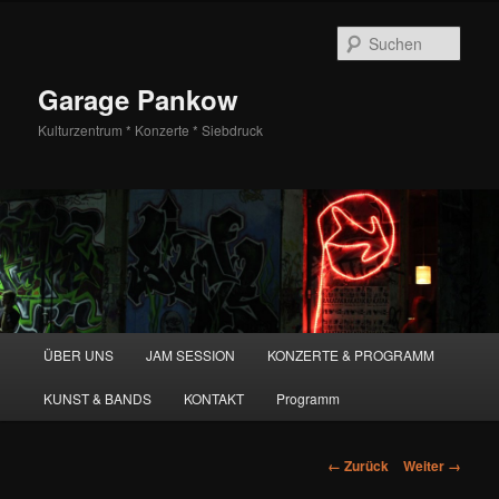
Zum
Inhalt
Such
wechseln
Garage Pankow
Kulturzentrum * Konzerte * Siebdruck
H
ÜBER UNS
JAM SESSION
KONZERTE & PROGRAMM
a
u
KUNST & BANDS
KONTAKT
Programm
p
t
m
B
← Zurück
Weiter →
e
i